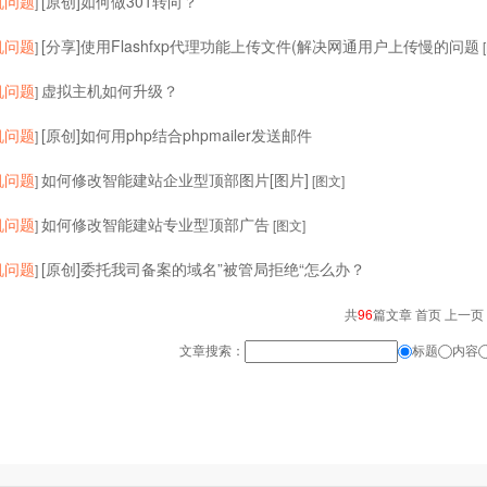
机问题
[原创]如何做301转向？
]
机问题
[分享]使用Flashfxp代理功能上传文件(解决网通用户上传慢的问题
]
机问题
虚拟主机如何升级？
]
机问题
[原创]如何用php结合phpmailer发送邮件
]
机问题
如何修改智能建站企业型顶部图片[图片]
]
[图文]
机问题
如何修改智能建站专业型顶部广告
]
[图文]
机问题
[原创]委托我司备案的域名”被管局拒绝“怎么办？
]
共
96
篇文章 首页 上一页
文章搜索：
标题
内容