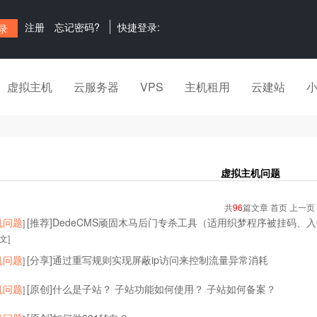
注册
忘记密码?
快捷登录:
虚拟主机
云服务器
VPS
主机租用
云建站
虚拟主机问题
共
96
篇文章 首页 上一页
机问题
[推荐]DedeCMS顽固木马后门专杀工具（适用织梦程序被挂码、
]
文]
机问题
[分享]通过重写规则实现屏蔽ip访问来控制流量异常消耗
]
机问题
[原创]什么是子站？ 子站功能如何使用？ 子站如何备案？
]