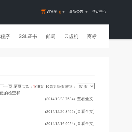
购物车
最新公告
帮助中心
0
小程序
SSL证书
邮局
云虚机
商标
下一页
尾页
页次：
1
/10
页
10
篇文章/页 转到：
入侵的检查和
[查看全文]
(2014/12/23,
7684
)
[查看全文]
(2014/12/20,
8455
)
[查看全文]
(2014/12/16,
9954
)