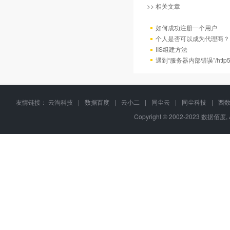
>> 相关文章
如何成功注册一个用户
个人是否可以成为代理商？
IIS组建方法
遇到“服务器内部错误”/http
友情链接：
云淘科技
|
数据百度
|
云小二
|
同尘云
|
同尘科技
|
西
Copyright © 2002-2023 数据佰度, 